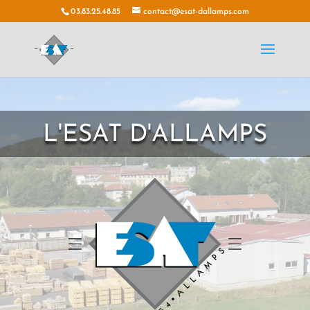
03.83.25.48.85
contact@esat-dallamps.com
L'ESAT D'ALLAMPS