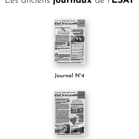
Les anciens
journaux
de l'
ESAT
Journal N°4