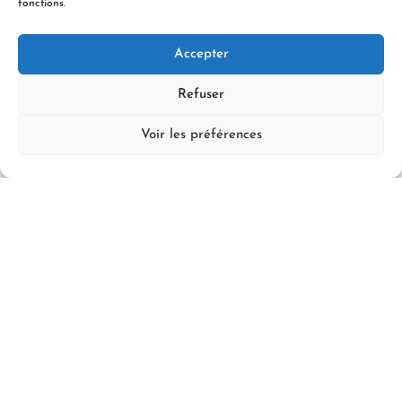
fonctions.
Email
contact@esat-dallamps.com
Accepter
Refuser
Réseaux sociaux
Voir les préférences