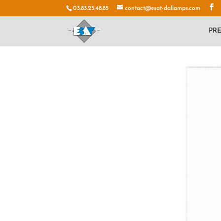
03.83.25.48.85
contact@esat-dallamps.com
PR