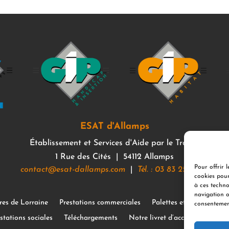
ESAT d'Allamps
Établissement et Services d'Aide par le Travail
1 Rue des Cités | 54112 Allamps
Pour offrir l
contact@esat-dallamps.com
|
Tél. : 03 83 25 48 85
cookies pour
à ces techno
navigation o
res de Lorraine
Prestations commerciales
Palettes et caisserie
consentement
stations sociales
Téléchargements
Notre livret d’accueil
Le jou