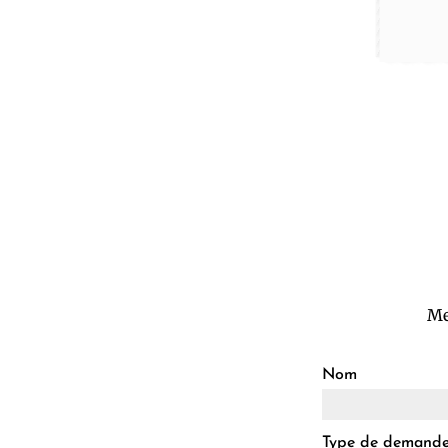
Me
Nom
Type de demand